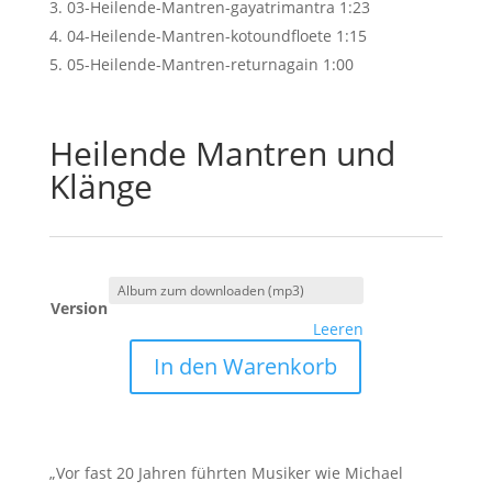
03-Heilende-Mantren-gayatrimantra
1:23
04-Heilende-Mantren-kotoundfloete
1:15
05-Heilende-Mantren-returnagain
1:00
Heilende Mantren und
Klänge
Version
Leeren
Heilende
In den Warenkorb
Mantren
und
Klänge
Menge
„Vor fast 20 Jahren führten Musiker wie Michael